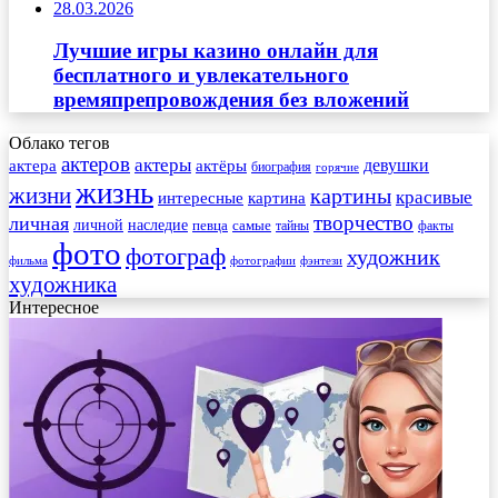
28.03.2026
Лучшие игры казино онлайн для
бесплатного и увлекательного
времяпрепровождения без вложений
Облако тегов
актеров
актеры
актера
девушки
актёры
биография
горячие
жизнь
жизни
картины
красивые
интересные
картина
творчество
личная
личной
наследие
самые
певца
факты
тайны
фото
фотограф
художник
фильма
фотографии
фэнтези
художника
Интересное