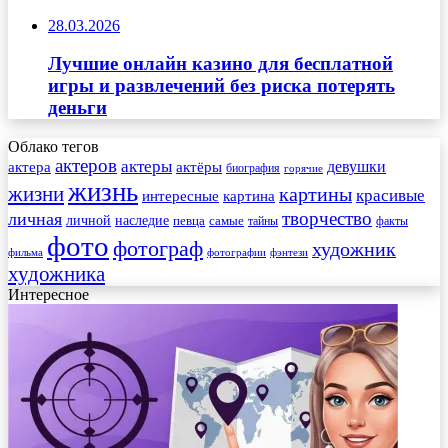
28.03.2026
Лучшие онлайн казино для бесплатной
игры и развлечений без риска потерять
деньги
Облако тегов
актеров
актеры
актера
девушки
актёры
биография
горячие
жизнь
жизни
картины
красивые
интересные
картина
творчество
личная
личной
наследие
самые
певца
факты
тайны
фото
фотограф
художник
фильма
фотографии
фэнтези
художника
Интересное