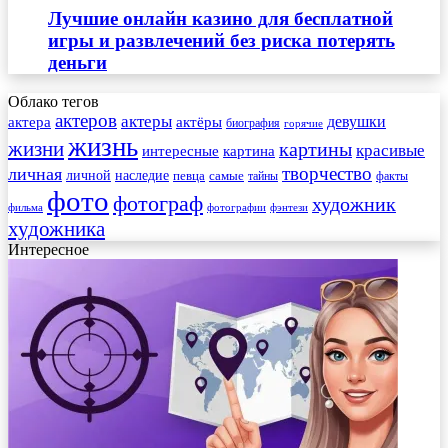
Лучшие онлайн казино для бесплатной
игры и развлечений без риска потерять
деньги
Облако тегов
актеров
актеры
актера
девушки
актёры
биография
горячие
жизнь
жизни
картины
красивые
интересные
картина
творчество
личная
личной
наследие
самые
певца
факты
тайны
фото
фотограф
художник
фильма
фотографии
фэнтези
художника
Интересное