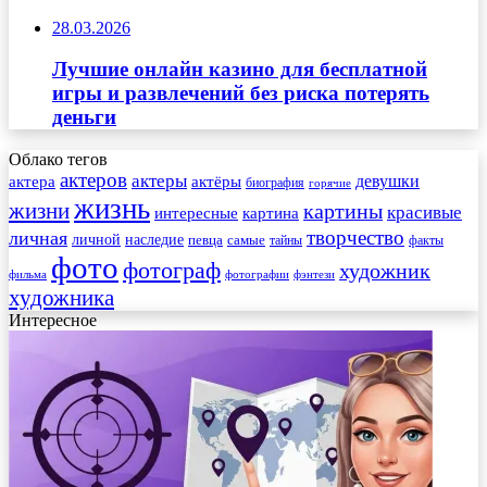
28.03.2026
Лучшие онлайн казино для бесплатной
игры и развлечений без риска потерять
деньги
Облако тегов
актеров
актеры
актера
девушки
актёры
биография
горячие
жизнь
жизни
картины
красивые
интересные
картина
творчество
личная
личной
наследие
самые
певца
факты
тайны
фото
фотограф
художник
фильма
фотографии
фэнтези
художника
Интересное