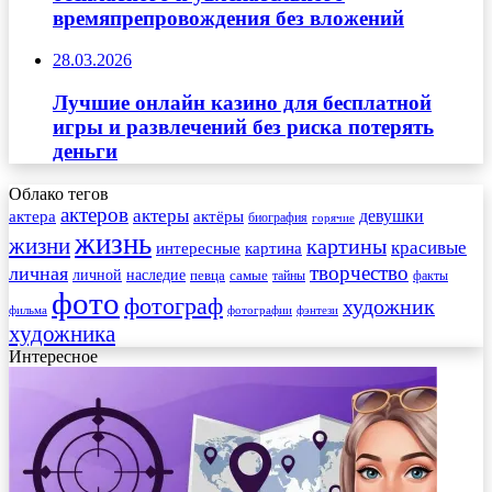
времяпрепровождения без вложений
28.03.2026
Лучшие онлайн казино для бесплатной
игры и развлечений без риска потерять
деньги
Облако тегов
актеров
актеры
актера
девушки
актёры
биография
горячие
жизнь
жизни
картины
красивые
интересные
картина
творчество
личная
личной
наследие
самые
певца
факты
тайны
фото
фотограф
художник
фильма
фотографии
фэнтези
художника
Интересное