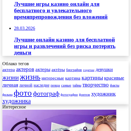
Лучшие игры казино онлайн для
бесплатного и увлекательного
времяпрепровождения без вложений
28.03.2026
Лучшие онлайн казино для бесплатной
игры и развлечений без риска потерять
деньги
Облако тегов
актеров
актеры
актера
девушки
актёры
биография
горячие
жизнь
жизни
картины
красивые
интересные
картина
творчество
личная
личной
наследие
самые
певца
факты
тайны
фото
фотограф
художник
фильма
фотографии
фэнтези
художника
Интересное