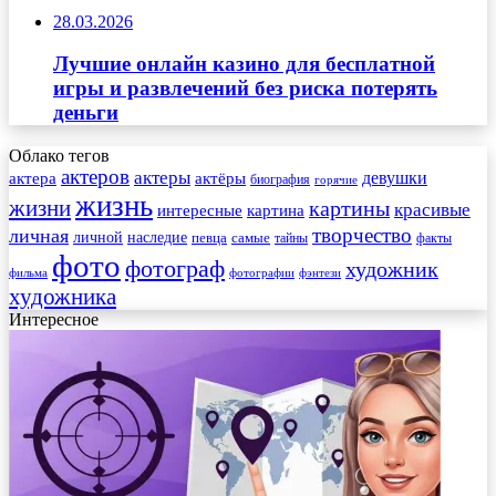
28.03.2026
Лучшие онлайн казино для бесплатной
игры и развлечений без риска потерять
деньги
Облако тегов
актеров
актеры
актера
девушки
актёры
биография
горячие
жизнь
жизни
картины
красивые
интересные
картина
творчество
личная
личной
наследие
самые
певца
факты
тайны
фото
фотограф
художник
фильма
фотографии
фэнтези
художника
Интересное