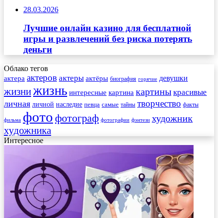
28.03.2026
Лучшие онлайн казино для бесплатной
игры и развлечений без риска потерять
деньги
Облако тегов
актеров
актеры
актера
девушки
актёры
биография
горячие
жизнь
жизни
картины
красивые
интересные
картина
творчество
личная
личной
наследие
самые
певца
факты
тайны
фото
фотограф
художник
фильма
фотографии
фэнтези
художника
Интересное