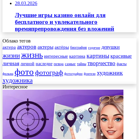
28.03.2026
Лучшие игры казино онлайн для
бесплатного и увлекательного
времяпрепровождения без вложений
Облако тегов
актеров
актеры
актера
девушки
актёры
биография
горячие
жизнь
жизни
картины
красивые
интересные
картина
творчество
личная
личной
наследие
самые
певца
факты
тайны
фото
фотограф
художник
фильма
фотографии
фэнтези
художника
Интересное