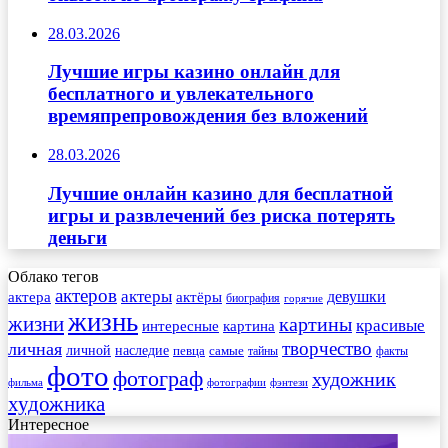
28.03.2026
Лучшие игры казино онлайн для
бесплатного и увлекательного
времяпрепровождения без вложений
28.03.2026
Лучшие онлайн казино для бесплатной
игры и развлечений без риска потерять
деньги
Облако тегов
актеров
актеры
актера
девушки
актёры
биография
горячие
жизнь
жизни
картины
красивые
интересные
картина
творчество
личная
личной
наследие
самые
певца
факты
тайны
фото
фотограф
художник
фильма
фотографии
фэнтези
художника
Интересное