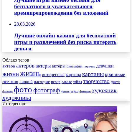
бесплатного и увлекательного
времяпрепровождения без вложений
28.03.2026
Лучшие онлайн казино для бесплатной
игры и развлечений без риска потерять
деньги
Облако тегов
актеров
актеры
актера
девушки
актёры
биография
горячие
жизнь
жизни
картины
красивые
интересные
картина
творчество
личная
личной
наследие
самые
певца
факты
тайны
фото
фотограф
художник
фильма
фотографии
фэнтези
художника
Интересное