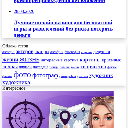
времяпрепровождения без вложений
28.03.2026
Лучшие онлайн казино для бесплатной
игры и развлечений без риска потерять
деньги
Облако тегов
актеров
актеры
актера
девушки
актёры
биография
горячие
жизнь
жизни
картины
красивые
интересные
картина
творчество
личная
личной
наследие
самые
певца
факты
тайны
фото
фотограф
художник
фильма
фотографии
фэнтези
художника
Интересное