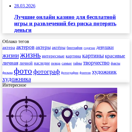
28.03.2026
Лучшие онлайн казино для бесплатной
игры и развлечений без риска потерять
деньги
Облако тегов
актеров
актеры
актера
девушки
актёры
биография
горячие
жизнь
жизни
картины
красивые
интересные
картина
творчество
личная
личной
наследие
самые
певца
факты
тайны
фото
фотограф
художник
фильма
фотографии
фэнтези
художника
Интересное