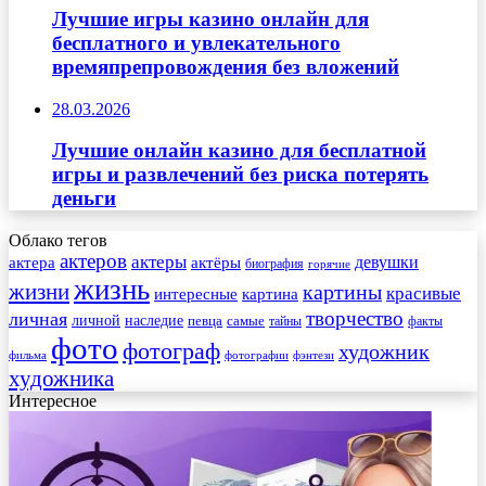
Лучшие игры казино онлайн для
бесплатного и увлекательного
времяпрепровождения без вложений
28.03.2026
Лучшие онлайн казино для бесплатной
игры и развлечений без риска потерять
деньги
Облако тегов
актеров
актеры
актера
девушки
актёры
биография
горячие
жизнь
жизни
картины
красивые
интересные
картина
творчество
личная
личной
наследие
самые
певца
факты
тайны
фото
фотограф
художник
фильма
фотографии
фэнтези
художника
Интересное