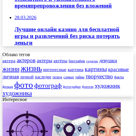
времяпрепровождения без вложений
28.03.2026
Лучшие онлайн казино для бесплатной
игры и развлечений без риска потерять
деньги
Облако тегов
актеров
актеры
актера
девушки
актёры
биография
горячие
жизнь
жизни
картины
красивые
интересные
картина
творчество
личная
личной
наследие
самые
певца
факты
тайны
фото
фотограф
художник
фильма
фотографии
фэнтези
художника
Интересное