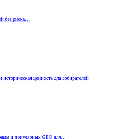
ий без риска…
 историческая ценность для собирателей
ограмм и популярных GEO для…