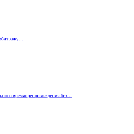
 арбитражу…
ельного времяпрепровождения без…