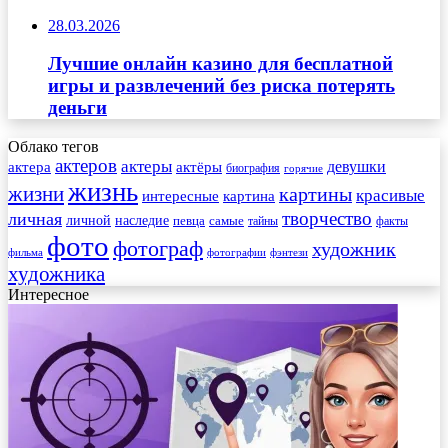
28.03.2026
Лучшие онлайн казино для бесплатной
игры и развлечений без риска потерять
деньги
Облако тегов
актеров
актеры
актера
девушки
актёры
биография
горячие
жизнь
жизни
картины
красивые
интересные
картина
творчество
личная
личной
наследие
самые
певца
факты
тайны
фото
фотограф
художник
фильма
фотографии
фэнтези
художника
Интересное