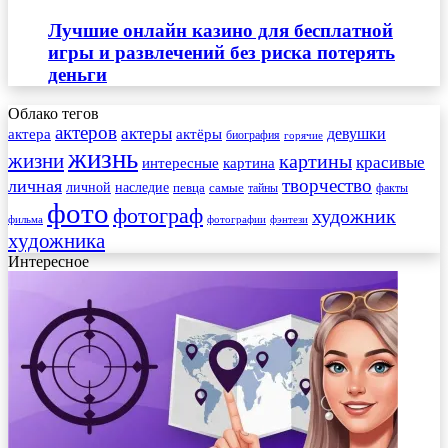
Лучшие онлайн казино для бесплатной
игры и развлечений без риска потерять
деньги
Облако тегов
актеров
актеры
актера
девушки
актёры
биография
горячие
жизнь
жизни
картины
красивые
интересные
картина
творчество
личная
личной
наследие
самые
певца
факты
тайны
фото
фотограф
художник
фильма
фотографии
фэнтези
художника
Интересное