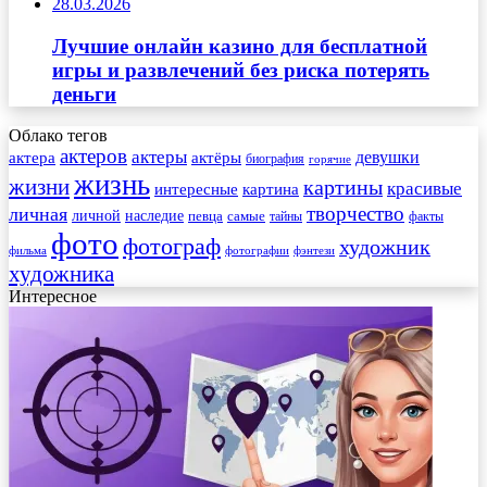
28.03.2026
Лучшие онлайн казино для бесплатной
игры и развлечений без риска потерять
деньги
Облако тегов
актеров
актеры
актера
девушки
актёры
биография
горячие
жизнь
жизни
картины
красивые
интересные
картина
творчество
личная
личной
наследие
самые
певца
факты
тайны
фото
фотограф
художник
фильма
фотографии
фэнтези
художника
Интересное