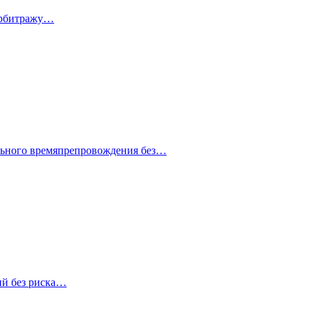
 арбитражу…
ельного времяпрепровождения без…
ий без риска…