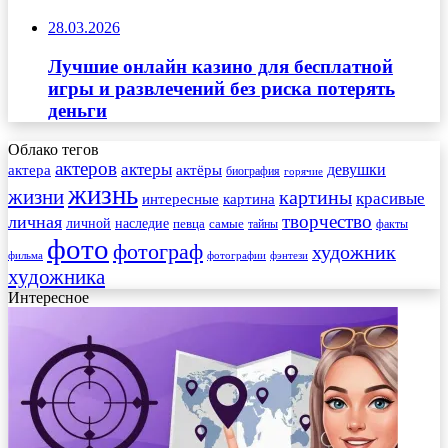
28.03.2026
Лучшие онлайн казино для бесплатной
игры и развлечений без риска потерять
деньги
Облако тегов
актеров
актеры
актера
девушки
актёры
биография
горячие
жизнь
жизни
картины
красивые
интересные
картина
творчество
личная
личной
наследие
самые
певца
факты
тайны
фото
фотограф
художник
фильма
фотографии
фэнтези
художника
Интересное