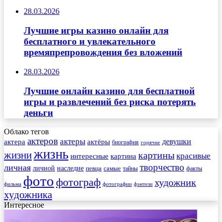
28.03.2026
Лучшие игры казино онлайн для
бесплатного и увлекательного
времяпрепровождения без вложений
28.03.2026
Лучшие онлайн казино для бесплатной
игры и развлечений без риска потерять
деньги
Облако тегов
актеров
актеры
актера
девушки
актёры
биография
горячие
жизнь
жизни
картины
красивые
интересные
картина
творчество
личная
личной
наследие
самые
певца
факты
тайны
фото
фотограф
художник
фильма
фотографии
фэнтези
художника
Интересное