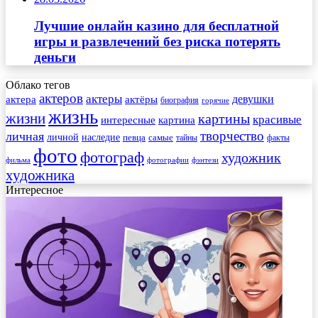
Лучшие онлайн казино для бесплатной
игры и развлечений без риска потерять
деньги
Облако тегов
актеров
актеры
актера
девушки
актёры
биография
горячие
жизнь
жизни
картины
красивые
интересные
картина
творчество
личная
личной
наследие
самые
певца
факты
тайны
фото
фотограф
художник
фильма
фотографии
фэнтези
художника
Интересное