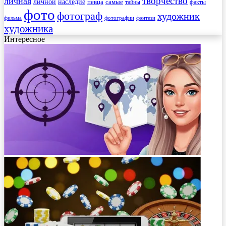
творчество
личная
личной
наследие
самые
певца
факты
тайны
фото
фотограф
художник
фильма
фотографии
фэнтези
художника
Интересное