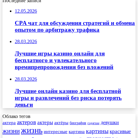
Последние записи
12.05.2026
CPA чат для обсуждения стратегий и обмена
опытом по арбитражу трафика
28.03.2026
Лучшие игры казино онлайн для
бесплатного и увлекательного
времяпрепровождения без вложений
28.03.2026
Лучшие онлайн казино для бесплатной
игры и развлечений без риска потерять
деньги
Облако тегов
актеров
актеры
актера
девушки
актёры
биография
горячие
жизнь
жизни
картины
красивые
интересные
картина