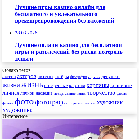
Лучшие игры казино онлайн для
бесплатного и увлекательного
времяпрепровождения без вложений
28.03.2026
Лучшие онлайн казино для бесплатной
игры и развлечений без риска потерять
деньги
Облако тегов
актеров
актеры
актера
девушки
актёры
биография
горячие
жизнь
жизни
картины
красивые
интересные
картина
творчество
личная
личной
наследие
самые
певца
факты
тайны
фото
фотограф
художник
фильма
фотографии
фэнтези
художника
Интересное